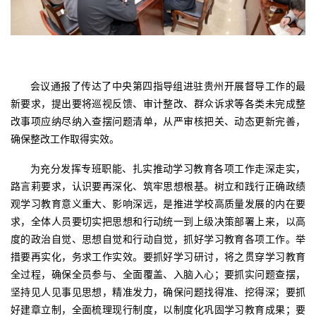
会议通报了传达了中央第四指导组进驻贵州开展督导工作的最
新要求，提出要将巡视反馈、审计整改、群众诉求等各类未完成整
改事项应纳尽纳入查摆问题清单，从严审核把关、动态更新完善，
确保整改工作取得实效。
为充分发挥专班职能、扎实推动学习教育各项工作走深走实，
路言莉要求，认识要再深化、筑牢思想根基。树立和践行正确政绩
观学习教育意义重大、影响深远，是推进学校高质量发展的内在要
求，全体人员要切实把思想和行动统一到上级决策部署上来，以高
度的政治自觉、思想自觉和行动自觉，抓好学习教育各项工作。举
措要再实化，务求工作实效。要抓好学习研讨，将之贯穿学习教育
全过程，确保全员参与、全面覆盖、入脑入心；要抓实问题查摆，
坚持见人见事见思想，精准发力，确保问题找得准、挖得深；要抓
好建章立制，全面梳理现行制度，以制度化巩固学习教育成果；要