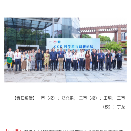
【责任编辑】一审（校）：郑兴鹏； 二审（校）：王玥； 三审
（校）：丁龙