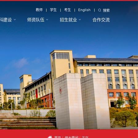
教师
学生
考生
English
搜索
科建设
师资队伍
招生就业
合作交流
首页
师大要闻
正文
/
/