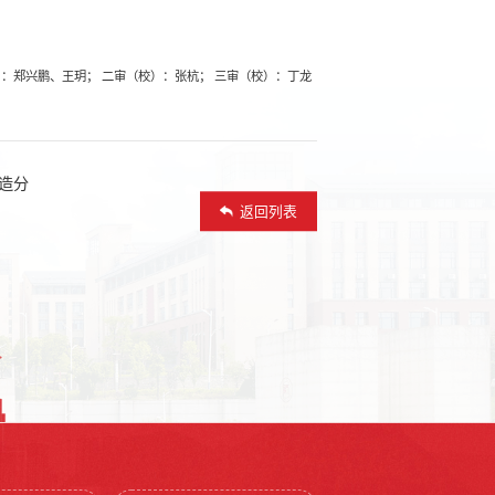
：郑兴鹏、王玥； 二审（校）：张杭； 三审（校）：丁龙
造分
返回列表