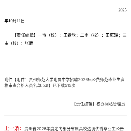
202
5
年
10
月
11
日
【责任编辑】一审（校）：
王锴欣
；
二审（校）：田壁瑞
；三
审（校）：
张葳
附件【
附件：贵州师范大学附属中学招聘2026届公费师范毕业生资
格审查合格人员名单.pdf
】已下载
515
次
【责任编辑】校办网站管理员
上一条：
贵州省2026年度定向部分省属高校选调优秀毕业生公告