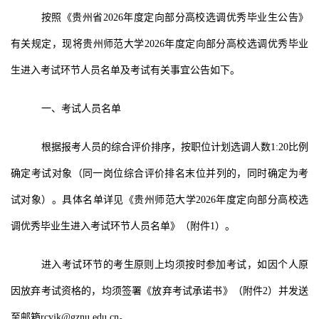
按照《贵州省
2026
年度定向部分高校选调优秀毕业生公告》
有关规定，现将贵州师范大学
2026
年度定向部分高校选调优秀毕业
生进入考试
环节
人员名单及考试有关事宜公告如下。
一
、
考试人员名单
根据报考人员的综合评价排序，按职位计划选调人数
1:20
比例
确定考试对象（同一岗位综合评价排名末位并列的，同时确定为考
试对象）。具体名单
详见《贵州师范大学
2026
年
度
定向部分高校选
调优秀毕业生进入考试环节人员名单》（附件
1
）。
进入考试环节的考生原则上均须按时参加考试，如因个人原
因放弃考试资格的，均须签署《放弃考试承诺书》（附件
2
）并发送
至邮箱
rcyjk@gznu.edu.cn
。