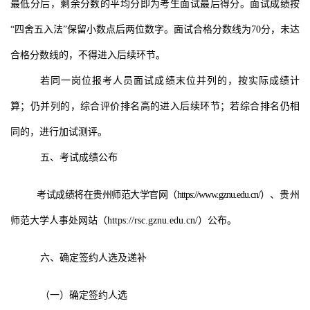
最低分后，剩余分数的平均分即为考生面试最后得分。面试成绩按
“
四舍五入法
”
保留小数点后两位数字。
面试合格分数线为
70分，未达
合格分数线的，不得进入后续环节。
若同一岗位报考人员面试成绩末位并列的，按实际成绩计
算；仍并列的，综合评价排名高的进入后续环节；若综合排名仍相
同的，进行加试测评。
五、考试成绩公布
考试成绩
将
在贵州师范大学官网（
https://www.gznu.edu.cn/
）
、贵州
师范大学人事处网站（
https://rsc.gznu.edu.cn/
）公布。
六、确定签约人选及递补
（一）确定签约人选