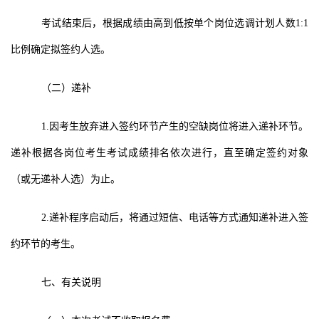
考试
结束后，根据成绩由高到低按单个
岗位
选调计划人数
1:1
比例确定拟签约人选。
（
二
）
递补
1.
因考生放弃进入签约环节产生的空缺岗位将进入递补环节。
递补根据各岗位考生考试成绩排名依次进行，直至确定签约对象
（或无递补人选）为止。
2.
递补程序启动后，将通过短信、电话等方式通知递补进入签
约环节的考生。
七
、有关说明