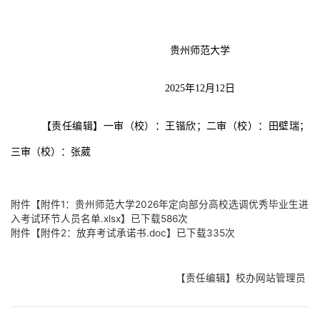
贵州师范大学
2025
年
12
月
12
日
【责任编辑】一审（校）：王锴欣
；
二审（校）：田壁瑞
；
三审（校）：张葳
附件【
附件1：贵州师范大学2026年定向部分高校选调优秀毕业生进
入考试环节人员名单.xlsx
】已下载
586
次
附件【
附件2：放弃考试承诺书.doc
】已下载
335
次
【责任编辑】校办网站管理员