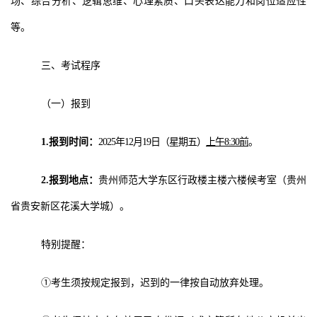
场、综合分析、逻辑思维、心理素质、口头表达能力和岗位适应性
等
。
三、考试程序
（一）报到
1.
报到时间：
2025
年
12
月
19
日（星期五）
上午
8:30
前
。
2.
报到地点：
贵州师范大学东区行政楼主楼六楼候考室（贵州
省贵安新区花溪大学城）。
特别提醒：
①
考生须按规定报到，迟到的一律按自动放弃处理。