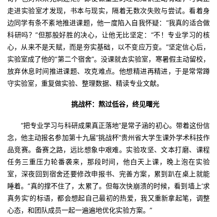
走进实验室才发现，书本与现实，隔着无数次失败与尝试。看着身
边同学有条不紊地推进课题，他一度陷入自我怀疑：“我真的适合做
科研吗？”但那股好胜的决心，让他无比坚定：“不！专业学习的核
心，从来不是天赋，而是夯实基础，以不变应万变。”坚定信心后，
实验室成了他的“第二个宿舍”。没课就去实验室，寒暑假主动留校，
放弃休息时间推进课题、攻克难点。他想精进再精进，于是常常蹲
守实验室，重复做实验、整理数据、精读专业文献。
挑战杯：熬过低谷，终见曙光
“把专业学习与科研成果真正落地”是常子涵的初心。带着这份信
念，他主动报名参加第十九届“挑战杯”贵州省大学生课外学术科技作
品竞赛。备赛之路，远比想象中艰难。实验攻坚、文本打磨、课程
任务三重压力轮番袭来，那段时间，他白天上课，晚上泡在实验
室，深夜回到宿舍还要修改申报书、完善方案，累到趴在桌上就能
睡着。“真的撑不住了，太累了。但每次快崩溃的时候，看到墙上‘求
真务实’的标语，都会想起自己最初的热爱，我又重新拿起笔，调整
心态，和团队成员一起一遍遍地优化实验方案。”