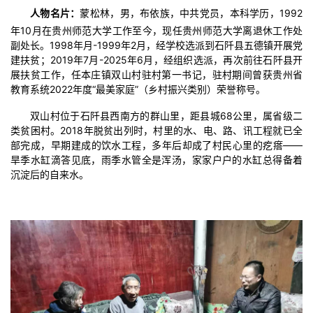
人物名片：
蒙松林，男，布依族，中共党员，本科学历，1992
年10月在贵州师范大学工作至今，现任贵州师范大学离退休工作处
副处长。1998年月-1999年2月，经学校选派到石阡县五德镇开展党
建扶贫；2019年7月-2025年6月，经组织选派，再次前往石阡县开
展扶贫工作，任本庄镇双山村驻村第一书记，驻村期间曾获贵州省
教育系统2022年度“最美家庭”（乡村振兴类别）荣誉称号。
双山村位于石阡县西南方的群山里，距县城68公里，属省级二
类贫困村。2018年脱贫出列时，村里的水、电、路、讯工程就已全
部完成，早期建成的饮水工程，多年后却成了村民心里的疙瘩——
旱季水缸滴答见底，雨季水管全是浑汤，家家户户的水缸总得备着
沉淀后的自来水。