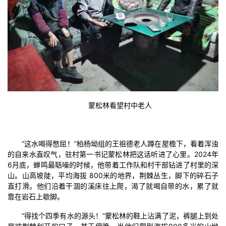
蒙松林看望村中老人
“这水喝得憋屈！”柏杨坳组的王祖德老人蹲在屋檐下，看着浑浊
的自来水直叹气，驻村第一书记蒙松林把这话听进了心里。2024年
6月底，蝉鸣最聒噪的时候，他带着工作队和村干部钻进了村里的深
山。山高坡陡，平均海拔 800米的地界，荆棘丛生，脚下的碎石子
直打滑。他们沿着干涸的溪床往上爬，渴了就喝自带的水，累了就
靠在岩石上歇脚。
“得找个四季有水的源头！”蒙松林的鞋上沾满了泥，裤腿上到处