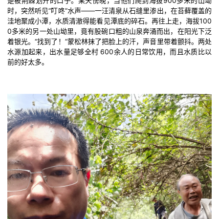
是被荆棘划开的口子。某天傍晚，当他们爬到海拔900多米的山坳
时，突然听见“叮咚”水声——一汪清泉从石缝里渗出，在苔藓覆盖的
洼地聚成小潭，水质清澈得能看见潭底的碎石。再往上走，海拔100
0多米的另一处山坳里，竟有股碗口粗的山泉奔涌而出，在阳光下泛
着银光。“找到了！”蒙松林抹了把脸上的汗，声音里带着颤抖。两处
水源加起来，出水量足够全村 600余人的日常饮用，而且水质比以
前的好太多。