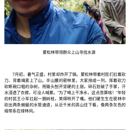
蒙松林带领群众上山寻找水源
7月初，暑气正盛，村里却炸开了锅。蒙松林带着村民们扛着砍
刀、背着绳索上了山。半山腰的密林里，大家排成一列，挥着砍刀
砍断碗口粗的杂树，用锄头刨开坚硬的土层。碎石划破了手掌，汗
水浸透了衣襟，可没人喊累。“为了喝上干净水，这点苦算啥！”年轻
的村民王小军扛起一捆树枝，笑得咧开了嘴。他们硬生生在密林中
砍出两条蜿蜒的水管通道，从近千米的高山往下看，像两条灰色的
缎带系在绿林间。