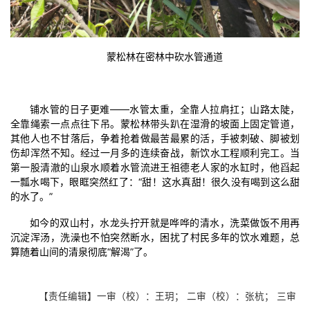
蒙松林在密林中砍水管通道
铺水管的日子更难——水管太重，全靠人拉肩扛；山路太陡，
全靠绳索一点点往下吊。蒙松林带头趴在湿滑的坡面上固定管道，
其他人也不甘落后，争着抢着做最苦最累的活，手被刺破、脚被划
伤却浑然不知。经过一月多的连续奋战，新饮水工程顺利完工。当
第一股清澈的山泉水顺着水管流进王祖德老人家的水缸时，他舀起
一瓢水喝下，眼眶突然红了：“甜！这水真甜！很久没有喝到这么甜
的水了。”
如今的双山村，水龙头拧开就是哗哗的清水，洗菜做饭不用再
沉淀浑汤，洗澡也不怕突然断水，困扰了村民多年的饮水难题，总
算随着山间的清泉彻底“解渴”了。
【责任编辑】一审（校）：王玥； 二审（校）：张杭； 三审