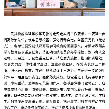
黄其松就推进学校学习教育走深走实提工作要求，一要进一步
提高政治站位，筑牢思想根基，强化行动自觉。各基层党委（党总
支）、各单位要深刻认识开展学习教育的重要意义，对标对表落实
学习教育各项重点任务，将正确政绩观贯穿办学治校、教书育人全
过程。二要进一步聚焦重点任务，精准发力施策，推动提质增效。
以更大力度一体推进学查改，注重建章立制，在常态长效上再提
质，强化开门教育，在践行群众路线上再发力。
三要进一步加强组
织领导，层层压实责任，强化落实成效。校党委班子成员要以身作
则、率先垂范，发挥好示范带动作用，各基层党委（党总支）、各
单位要精心组织、周密部署，党组织书记要切实履行好第一责任人
职责，班子成员要落实好“一岗双责”，推动学习教育走深走实。学校
学习教育专班要履职尽责，统筹协调，把开展学习教育与推动学校
中心工作、重点任务深度融合，推动学校各项事业高质量发展。