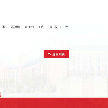
（校）：郑兴鹏； 二审（校）：王玥； 三审（校）：丁龙
返回列表