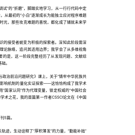
调试”的“折磨”，脚踏实地学习，从一行行代码中定
，从最初的“小白”逐渐成长为能独立应对程序难题
时光，那些攻克难题的喜悦，都化成了铺就未来学
识的接受者蜕变为积极的探索者。深知此阶段需深
理论脉络，追问其适用边界；我学会了从多维视角
重要的是，这一阶段完整经历了从发现问题、文献综
基础。
与政治前沿问题研究》课上，关于“铸牢中华民族共
及影响机制的量化实证探索——这恰恰构成了我学术
“国家认同”作为代理变量，锁定权威的“中国社会
学术之花，我的首篇第一作者CSSCI论文在《中国
期刊5篇。
轨迹，生动诠释了“厚积薄发”的力量，“勤能补拙”