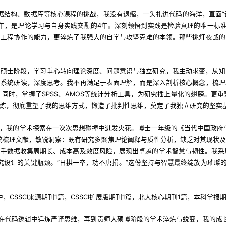
、数据结构、数据库等核心课程的挑战，我没有退缩，一头扎进代码的海洋，直面“
年，是理论学习与自身实践交融的4年。深刻领悟到实践是检验真理的唯一标准
和工程协作的能力，更淬炼了我强大的自学与攻坚克难的本领。那些挑灯夜战的
。硕士阶段，学习重心转向理论深度、问题意识与独立研究，我主动求变，从知
，系统研读，深度思考。我不再满足于表面理解，而是深入剖析核心概念，梳理
同时，掌握了SPSS、AMOS等统计分析工具，为研究插上量化的翅膀。更
炼，彻底重塑了我的思维方式，锻造了批判性思维，奠定了我独立研究的坚实
，我的学术探索在一次次思想碰撞中迸发火花。博士一年级的《当代中国政府
统梳理文献，敏锐洞察：既有研究多聚焦理论阐释与质性分析，缺乏对其现状
手数据收集周期长、成本高及效度风险，展现出卓越的学术智慧与韧性。我采用
了研究设计的关键瓶颈。“日拱一卒，功不唐捐。”这份坚持与智慧最终绽放为璀璨的
CSSCI来源期刊1篇，CSSCI扩展版期刊1篇，北大核心期刊1篇，本科学报
科在代码逻辑中锤炼严谨思维，再到贵师大硕博阶段的学术淬炼与蜕变，我的成长