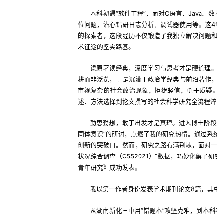
本科初遇“软件工程”，面对C语言、Java
位问题，潜心钻研日志分析、调试器使用等。这4
的探索者，这段经历不仅锻造了我独立解决问题
术征途的坚实路基。
读原著读经典，深度学习与思考才是硬道理
耕而非泛览，于是沉潜于政治学经典与前沿著作
审视复杂的社会政治现象，拒绝轻信，勇于质疑。
述、方法选择到论文撰写的社会科学研究全流程淬
勤思勤想，敢于出发才是真理。进入博士阶段
同体意识”的研讨，点燃了我的研究热情。通过系
创新的突破口。然而，研究之路布满荆棘，面对一
状况综合调查（CSS2021）”数据，巧妙化解
青年研究》成功发表。
我以第一作者身份发表学术期刊论文8篇，其中，
从湖南新化三中用“错题本”攻坚克难，到本