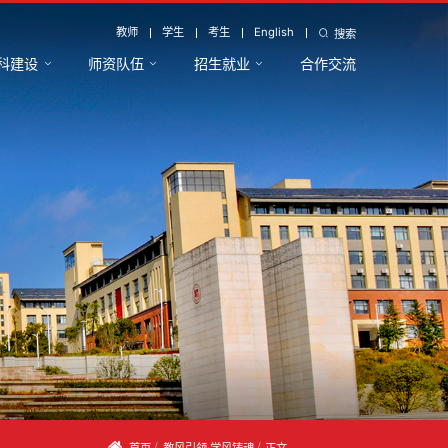
教师
学生
考生
English
搜索
科建设
师资队伍
招生就业
合作交流
首页
教风引领·学风铸魂
正文
/
/