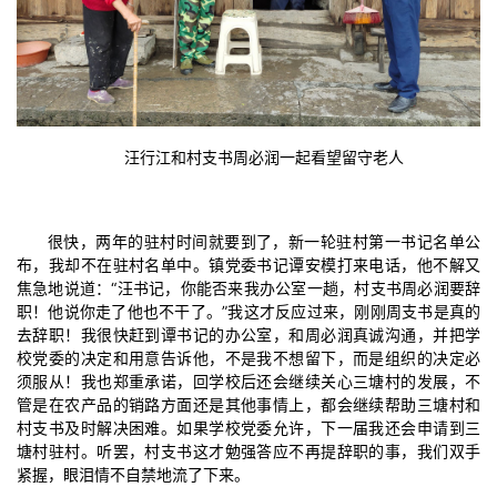
汪行江和村支书周必润一起看望留守老人
很快，两年的驻村时间就要到了，新一轮驻村第一书记名单公
布，我却不在驻村名单中。镇党委书记谭安模打来电话，他不解又
焦急地说道：“汪书记，你能否来我办公室一趟，村支书周必润要辞
职！他说你走了他也不干了。”我这才反应过来，刚刚周支书是真的
去辞职！我很快赶到谭书记的办公室，和周必润真诚沟通，并把学
校党委的决定和用意告诉他，不是我不想留下，而是组织的决定必
须服从！我也郑重承诺，回学校后还会继续关心三塘村的发展，不
管是在农产品的销路方面还是其他事情上，都会继续帮助三塘村和
村支书及时解决困难。如果学校党委允许，下一届我还会申请到三
塘村驻村。听罢，村支书这才勉强答应不再提辞职的事，我们双手
紧握，眼泪情不自禁地流了下来。