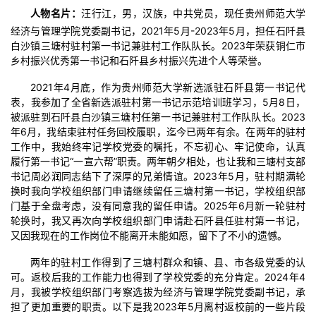
人物名片：
汪行江，男，汉族，中共党员，现任贵州师范大学
经济与管理学院党委副书记，2021年5月-2023年5月，担任石阡县
白沙镇三塘村驻村第一书记兼驻村工作队队长。2023年荣获铜仁市
乡村振兴优秀第一书记和石阡县乡村振兴先进个人等荣誉。
2021年4月底，作为贵州师范大学新选派驻石阡县第一书记代
表，我参加了全省新选派驻村第一书记示范培训班学习，5月8日，
被派驻到石阡县白沙镇三塘村任第一书记兼驻村工作队队长。2023
年6月，我结束驻村任务回校履职，迄今已两年有余。在两年的驻村
工作中，我始终牢记学校党委的嘱托，不忘初心、牢记使命，认真
履行第一书记“一宣六帮”职责。两年朝夕相处，也让我和三塘村支部
书记周必润同志结下了深厚的兄弟情谊。2023年5月，驻村期满轮
换时我向学校组织部门申请继续留任三塘村第一书记，学校组织部
门基于全盘考虑，没有同意我的留任申请。2025年6月新一轮驻村
轮换时，我又再次向学校组织部门申请赴石阡县任驻村第一书记，
又因我现在的工作岗位不能离开未能如愿，留下了不小的遗憾。
两年的驻村工作得到了三塘村群众和镇、县、市各级党委的认
可。返校后我的工作能力也得到了学校党委的充分肯定。2024年4
月，我被学校组织部门考察选拔为经济与管理学院党委副书记，承
担了更加重要的职责。以下是我2023年5月离村返校前的一些片段