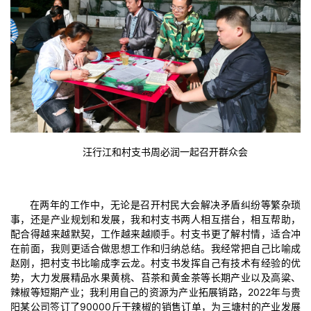
汪行江和村支书周必润一起召开群众会
在两年的工作中，无论是召开村民大会解决矛盾纠纷等繁杂琐
事，还是产业规划和发展，我和村支书两人相互搭台，相互帮助，
配合得越来越默契，工作越来越顺手。村支书更了解村情，适合冲
在前面，我则更适合做思想工作和归纳总结。我经常把自己比喻成
赵刚，把村支书比喻成李云龙。村支书发挥自己有技术有经验的优
势，大力发展精品水果黄桃、苔茶和黄金茶等长期产业以及高粱、
辣椒等短期产业；我利用自己的资源为产业拓展销路，2022年与贵
阳某公司签订了90000斤干辣椒的销售订单，为三塘村的产业发展