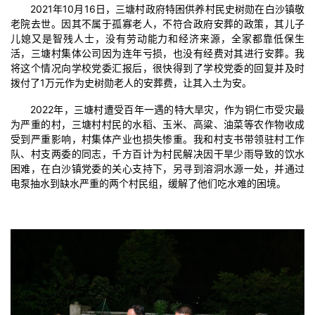
2021年10月16日，三塘村政府特困供养村民史树勋在白沙镇敬
老院去世。因其不属于孤寡老人，不符合政府安葬的政策，其儿子
儿媳又是智残人士，没有劳动能力和经济来源，全家都靠低保生
活，三塘村集体公司因为连年亏损，也没有经费对其进行安葬。我
将这个情况向学校党委汇报后，很快得到了学校党委的回复并及时
拨付了1万元作为史树勋老人的安葬费，让其入土为安。
2022年，三塘村遭受百年一遇的特大旱灾，作为铜仁市受灾最
为严重的村，三塘村村民的水稻、玉米、高粱、油菜等农作物收成
受到严重影响，村集体产业也损失惨重。我和村支书带领驻村工作
队、村支两委的同志，千方百计为村民解决因干旱少雨导致的饮水
困难，在白沙镇党委的关心支持下，另寻到溶洞水源一处，并通过
电泵抽水到缺水严重的两个村民组，缓解了他们吃水难的困境。