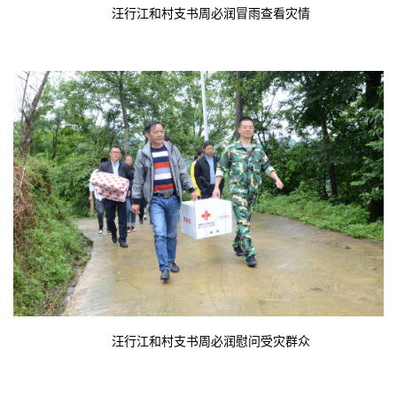
汪行江和村支书周必润冒雨查看灾情
汪行江和村支书周必润慰问受灾群众