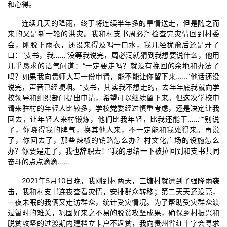
和心得。
连续几天的降雨，终于将连续半年多的旱情送走，但是随之而
来的又是新一轮的洪灾。我和村支书周必润检查完灾情回到村委
会，刚脱下雨衣，还没来得及喝一口水，我几经犹豫后还是开了
口：“支书，我……”没等我说完，周必润就猜到我想要说什么，他用
几乎恳求的语气问道：“一定要走吗？就没有挽回的余地和办法了
吗？如果我向贵师大写一份申请，能不能让你留下来……”他话还没
说完，声音已经哽咽。“支书，其实我不想走的，去年年底我就向学
校领导和组织部门提出申请，希望可以继续留下来。但这次学校申
请来驻村的年轻人比较多，学校党委经过慎重考虑，还是决定让我
回去，让年轻人来村锻炼，他们比我年轻，比我还能干……”“别说
了，你晓得我的脾气，换其他人来，不一定能和我处得来。再说
了，你回去了，那些辣椒的销路怎么办？村文化广场的设施怎么
办？你要是走了，我也辞职去！”我的思绪一下被拉回到和支书共同
奋斗的点点滴滴……
2021年5月10日晚，我刚到村两天，三塘村就遭到了强降雨袭
击，我和村支书连夜查看灾情，安排群众转移；第二天天还没亮，
一夜未眠的我俩又走访群众，统计受灾情况。为了帮助受灾群众渡
过暂时的难关，巩固好来之不易的脱贫攻坚成果，确保乡村振兴和
脱贫攻坚的过渡期内建档立卡户不返贫，我向贵州省红十字会寻求