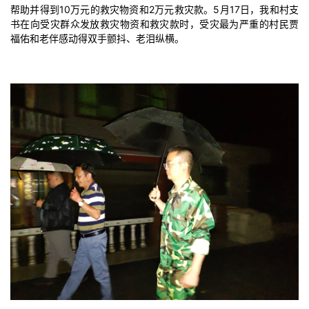
帮助并得到10万元的救灾物资和2万元救灾款。5月17日，我和村支
书在向受灾群众发放救灾物资和救灾款时，受灾最为严重的村民贾
福佑和老伴感动得双手颤抖、老泪纵横。